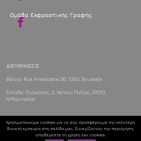
Ομάδα Εκφραστικής Γραφής
ΔΙΕΥΘΥΝΣΕΙΣ
Βέλγιο: Rue Americaine 36, 1060, Brussels
Ελλάδα: Πινακάτες, Δ. Νοτίου Πηλίου, 37010,
Ν.Μαγνησίας
Χρησιμοποιούμε cookies για να σας προσφέρουμε την καλύτερη
δυνατή εμπειρία στη σελίδα μας. Συνεχίζοντας την περιήγηση,
Designed and developed by
W
e
b
E
s
s
e
n
t
i
a
l
s
Όροι Χρήσης
αποδέχεστε τη χρήση των cookies.