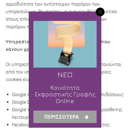
αρμοδιότητα των αντίστοιχων παρόχων των
υπηρεσιών και θα πρέπει να ενημερωθείτε σχετικά
στους επίσημους ιστότοπους των αντίστοιχων
παρόχων των υπηρεσιών.
Υπηρεσίες τρίτων του ιστότοπου μας που
κάνουν χρήση cookies
Οι υπηρεσίες τρίτων παρόχων που χρησιμοποιούνται
από τον ιστότοπο μας στις εκάστοτε κατηγορίες
ΝΕΟ
cookies είναι οι παρακάτω:
Κοινότητα
Εκφραστικής Γραφής
Google Analytics (cookies στατιστικών & επιδόσεων)
Online
Google DoubleClick (cookies διαφήμισης)
Google YouTube (cookies προτιμήσεων & πρόσθετης
ΠΕΡΙΣΣΟΤΕΡΑ
λειτουργικότητας)
Facebook (cookies προτιμήσεων & πρόσθετης